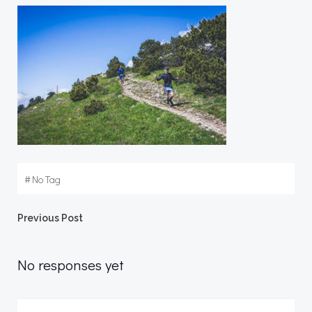
#
No Tag
Post
Previous Post
navigation
No responses yet