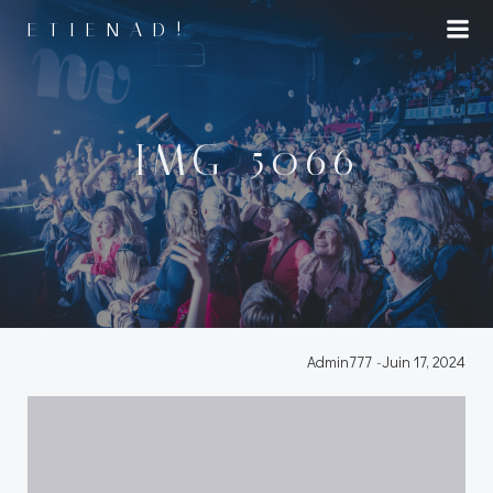
Aller
ETIENAD!
au
contenu
IMG_5066
Admin777
-
Juin 17, 2024