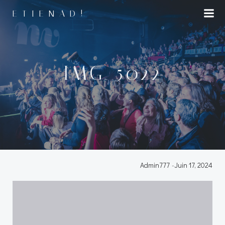
Aller
ETIENAD!
au
contenu
IMG_5022
Admin777
-
Juin 17, 2024