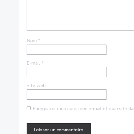
Nom
*
E-mail
*
Site web
Enregistrer mon nom, mon e-mail et mon site da