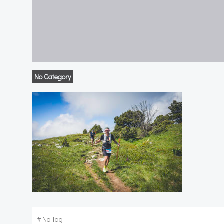
No Category
#
No Tag