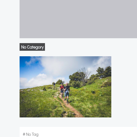
No Category
#
No Tag