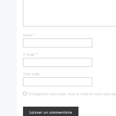
Nom
*
E-mail
*
Site web
Enregistrer mon nom, mon e-mail et mon site da