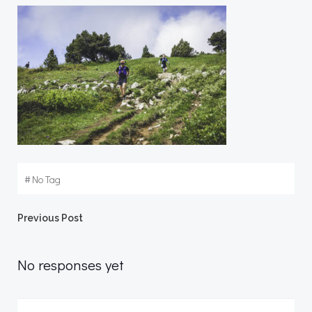
#
No Tag
Post
Previous Post
navigation
No responses yet