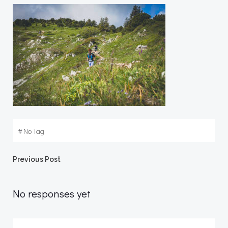
#
No Tag
Post
Previous Post
navigation
No responses yet