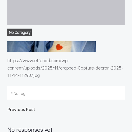
No Category
https://www.etienad.com/wp-
content/uploads/2025/11/cropped-Capture-decran-2025-
11-14-112937.jpg
#
No Tag
Post
Previous Post
navigation
No responses yet