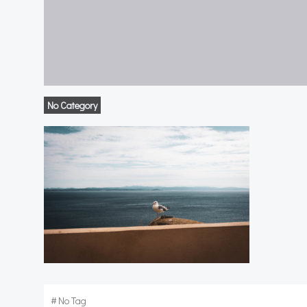
No Category
#
No Tag