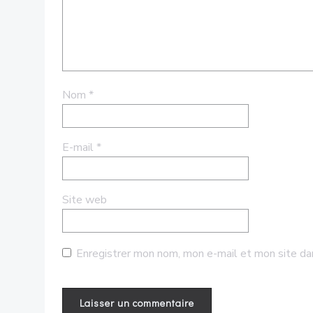
Nom
*
E-mail
*
Site web
Enregistrer mon nom, mon e-mail et mon site da