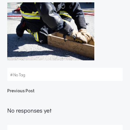
#
No Tag
Post
Previous Post
navigation
No responses yet