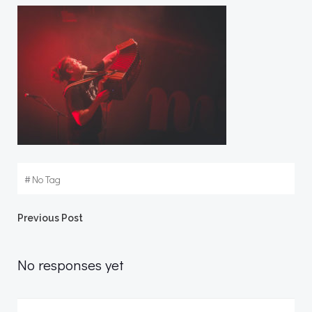
#
No Tag
Post
Previous Post
navigation
No responses yet