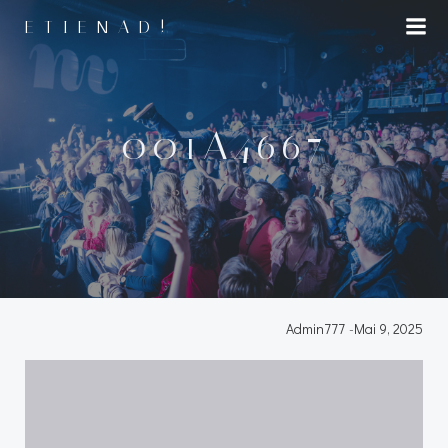
Aller
ETIENAD!
au
contenu
001A4667
Admin777
-
Mai 9, 2025