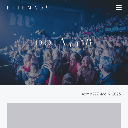
Aller
ETIENAD!
au
contenu
001A4458
Admin777
-
Mai 9, 2025