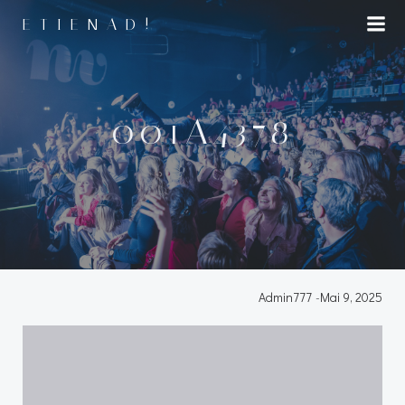
Aller
ETIENAD!
au
contenu
001A4378
Admin777
-
Mai 9, 2025