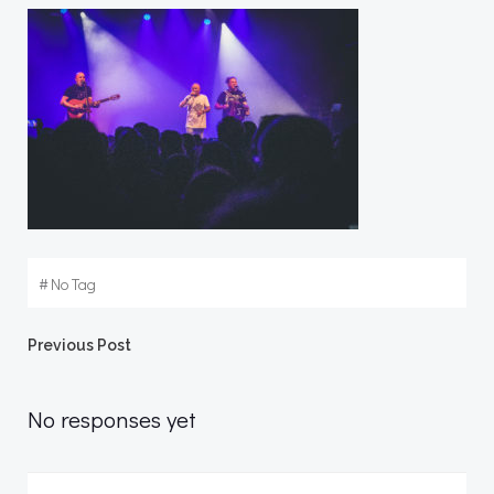
#
No Tag
Post
Previous Post
navigation
No responses yet