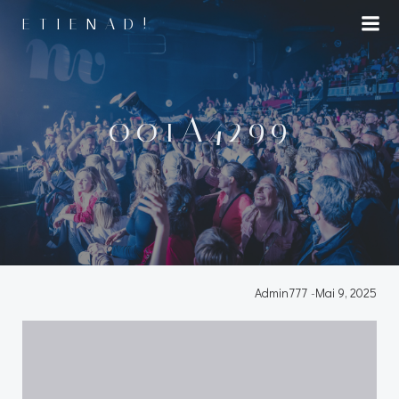
Aller
ETIENAD!
au
contenu
001A4299
Admin777
-
Mai 9, 2025