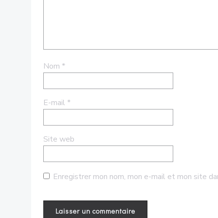
Nom
*
E-mail
*
Site web
Enregistrer mon nom, mon e-mail et mon site da