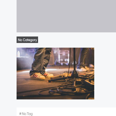
No Category
#
No Tag