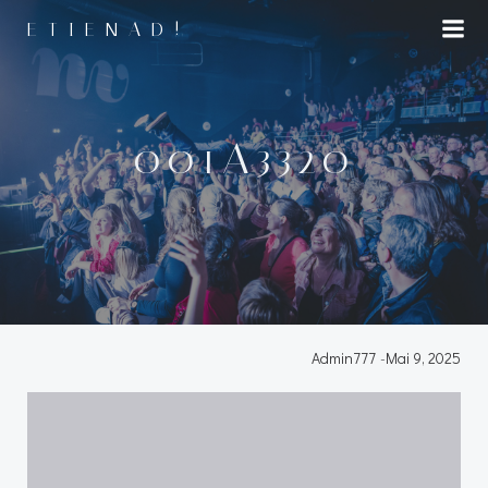
Aller
ETIENAD!
au
contenu
001A3320
Admin777
-
Mai 9, 2025