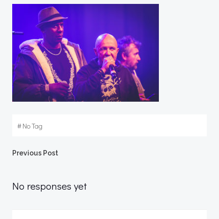
#
No Tag
Post
Previous Post
navigation
No responses yet