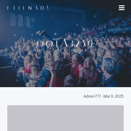
Aller
ETIENAD!
au
contenu
001A3259
Admin777
-
Mai 9, 2025