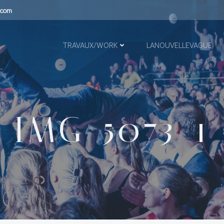
.com
TRAVAUX/WORK
LANOUVELLEVAGUE
IMG_5073_1